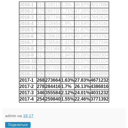
2016-1
213
218112
1.3%
48.97%
8217088
2016-2
279
286720
1.71%
47.26%
7930368
2016-3
281
287744
1.72%
45.54%
7642624
2016-4
311
318464
1.9%
43.64%
7324160
2016-5
306
330752
1.97%
41.67%
6993408
2016-6
234
239616
1.43%
40.24%
6753792
2016-7
231
236544
1.41%
38.83%
6517248
2016-8
297
301568
1.8%
37.03%
6215680
2016-9
317
325376
1.94%
35.09%
5890304
2016-10
332
339200
2.02%
33.07%
5551104
2016-11
297
307200
1.83%
31.24%
5243904
2016-12
296
299008
1.78%
29.46%
4944896
2017-1
268
273664
1.63%
27.83%
4671232
2017-2
278
284416
1.7%
26.13%
4386816
2017-3
346
355584
2.12%
24.01%
4031232
2017-4
254
259840
1.55%
22.46%
3771392
admin
на
16:17
Поделиться